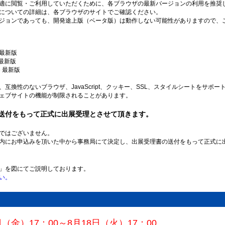
適に閲覧・ご利用していただくために、各ブラウザの最新バージョンの利用を推奨
についての詳細は、各ブラウザのサイトでご確認ください。
ジョンであっても、開発途上版（ベータ版）は動作しない可能性がありますので、
ge 最新版
ox 最新版
me 最新版
互換性のないブラウザ、JavaScript、クッキー、SSL、スタイルシートをサポ
ェブサイトの機能が制限されることがあります。
の送付をもって正式に出展受理とさせて頂きます。
ではございません。
内にお申込みを頂いた中から事務局にて決定し、出展受理書の送付をもって正式に
」を図にてご説明しております。
い。
日（金）17：00～8月18日（火）17：00