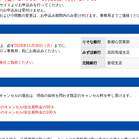
bサイトよりお申込みを行ってください。
のお申込みは受付けません。
および小間数の変更は、お申込み期間内のみ受け付けます。事務局までご連絡くだ
りそな銀行
新都心営業部
は、必ず
2026年11月30日（月）
までに、
ロン事務局」宛にお振込みください。
みずほ銀行
高田馬場支店
各社ご負担ください。
北陸銀行
新宿支店
キャンセルの場合は、理由の如何を問わず既定のキャンセル料を申し受けます。
降のキャンセル/全出展料金の50％
降のキャンセル/全出展料金の100％