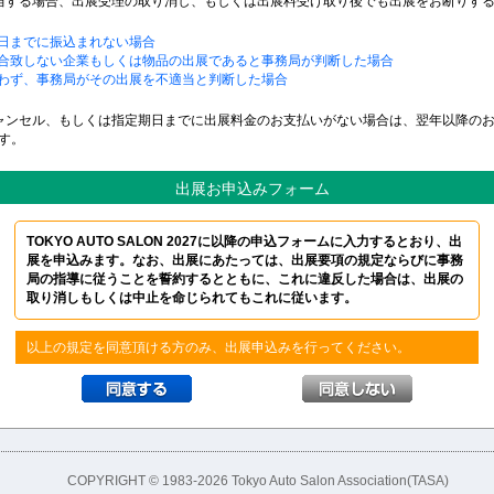
当する場合、出展受理の取り消し、もしくは出展料受け取り後でも出展をお断りす
期日までに振込まれない場合
的に合致しない企業もしくは物品の出展であると事務局が判断した場合
を問わず、事務局がその出展を不適当と判断した場合
ャンセル、もしくは指定期日までに出展料金のお支払いがない場合は、翌年以降の
す。
出展お申込みフォーム
TOKYO AUTO SALON 2027に以降の申込フォームに入力するとおり、出
展を申込みます。なお、出展にあたっては、出展要項の規定ならびに事務
局の指導に従うことを誓約するとともに、これに違反した場合は、出展の
取り消しもしくは中止を命じられてもこれに従います。
以上の規定を同意頂ける方のみ、出展申込みを行ってください。
COPYRIGHT © 1983-2026 Tokyo Auto Salon Association(TASA)