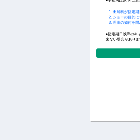
●事務局は以下に該
1. 出展料が指定
2. ショーの目
3. 理由の如何
●指定期日以降のキ
来ない場合がありま