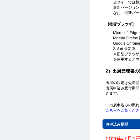
当サイトでは快
最新バージョン
なお、最新バー
【推奨ブラウザ】
Microsoft Ed
Mozilla Firef
Google Chro
Safari 最新版
※旧型ブラウザ、
を使用するとウ
2）出展受理書
出展の決定は先着順
出展申込み受付期間
きます。
「出展申込みの流れ
こちらをご覧くださ
お申込み期間
2026年7月1