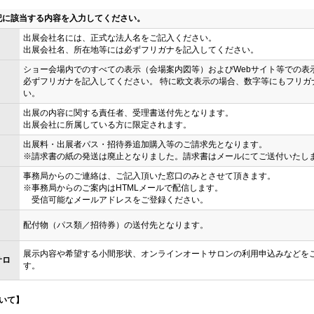
記に該当する内容を入力してください。
出展会社名には、正式な法人名をご記入ください。
出展会社名、所在地等には必ずフリガナを記入してください。
ショー会場内でのすべての表示（会場案内図等）およびWebサイト等での表
必ずフリガナを記入してください。 特に欧文表示の場合、数字等にもフリガ
い。
出展の内容に関する責任者、受理書送付先となります。
出展会社に所属している方に限定されます。
出展料・出展者パス・招待券追加購入等のご請求先となります。
※請求書の紙の発送は廃止となりました。請求書はメールにてご送付いたし
事務局からのご連絡は、ご記入頂いた窓口のみとさせて頂きます。
※事務局からのご案内はHTMLメールで配信します。
受信可能なメールアドレスをご登録ください。
配付物（パス類／招待券）の送付先となります。
展示内容や希望する小間形状、オンラインオートサロンの利用申込みなどを
サロ
す。
いて】